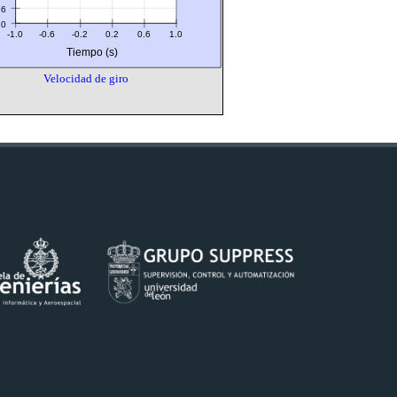
.6
.0
-1.0
-0.6
-0.2
0.2
0.6
1.0
Tiempo (s)
Velocidad de giro