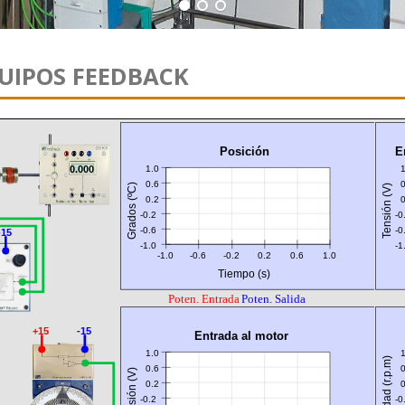
UIPOS FEEDBACK
Posición
E
1.0
1
0.000
0.6
0
Grados (ºC)
Tensión (V)
0.2
0
-0.2
-0
-0.6
-0
-15
-1.0
-1
-1.0
-0.6
-0.2
0.2
0.6
1.0
Tiempo (s)
Poten. Entrada
Poten. Salida
+15
-15
Entrada al motor
1.0
1
Velocidad (r.p.m)
0.6
0
Tensión (V)
0.2
0
-0.2
-0