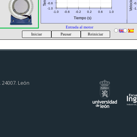
-0.6
-0
-1.0
-1
-1.0
-0.6
-0.2
0.2
0.6
1.0
Tiempo (s)
Entrada al motor
Iniciar
Pausar
Reiniciar
. 24007. León