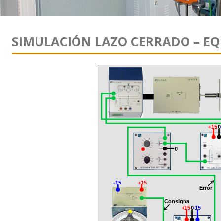
SIMULACIÓN LAZO CERRADO – EQ
+15
0
0
-15
+15
Error
Consigna
+15
0
-15