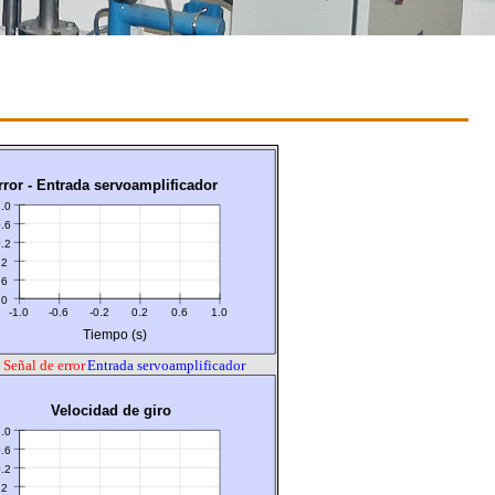
rror - Entrada servoamplificador
.0
.6
.2
.2
.6
.0
-1.0
-0.6
-0.2
0.2
0.6
1.0
Tiempo (s)
Señal de error
Entrada servoamplificador
Velocidad de giro
.0
.6
.2
.2